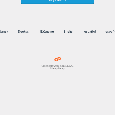
dansk
Deutsch
Ελληνικά
English
español
españo
Copyright© 2026 cPanel, L.L.C.
Privacy Policy