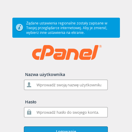
Żądane ustawienia regionalne zostały zapisane w
Twojej przeglądarce internetowej. Aby je zmienić,
wybierz inne ustawienia na ekranie.
Nazwa użytkownika
Hasło
Logowanie