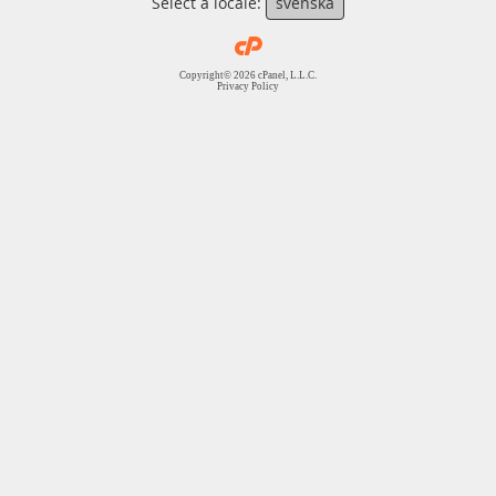
Select a locale:
svenska
Copyright© 2026 cPanel, L.L.C.
Privacy Policy