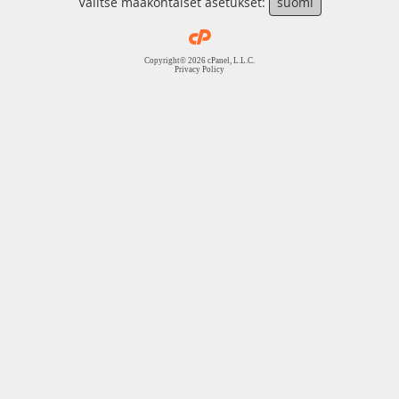
Valitse maakohtaiset asetukset:
suomi
Copyright© 2026 cPanel, L.L.C.
Privacy Policy