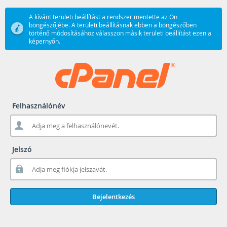
A kívánt területi beállítást a rendszer mentette az Ön
böngészőjébe. A területi beállításnak ebben a böngészőben
történő módosításához válasszon másik területi beállítást ezen a
képernyőn.
Felhasználónév
Jelszó
Bejelentkezés